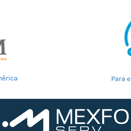
érica
Para e